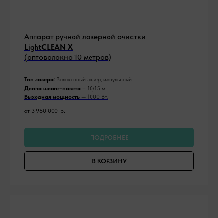
Аппарат ручной лазерной очистки
Light
CLEAN Х
(оптоволокно 10 метров)
Тип лазера:
Волоконный лазер, импульсный
Длина шланг-пакета
– 10/15 м
Выходная мощность
— 1000 Вт.
от 3 960 000
р.
ПОДРОБНЕЕ
В КОРЗИНУ