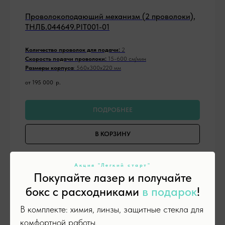
Проволокоподающий механизм (2 проволоки),
ТНЛБ.044649.PIT001-01
Количество проволок для подачи:
2
Скорость подачи проволоки:
15-600 см/мин
Размеры корпуса
: 560х300х220 мм
от 195 000
р.
ПОДРОБНЕЕ
В КОРЗИНУ
Акция "Легкий старт"
Покупайте лазер и получайте
бокс с расходниками
в подарок
!
В комплекте: химия, линзы, защитные стекла для
комфортной работы.