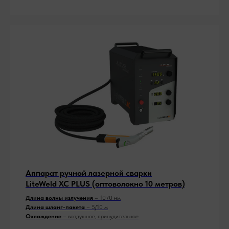
Аппарат ручной лазерной сварки
LiteWeld XC PLUS (оптоволокно 10 метров)
Длина волны излучения
– 1070 нм
Длина шланг-пакета
– 5/10 м
Охлаждение
– воздушное, принудительное