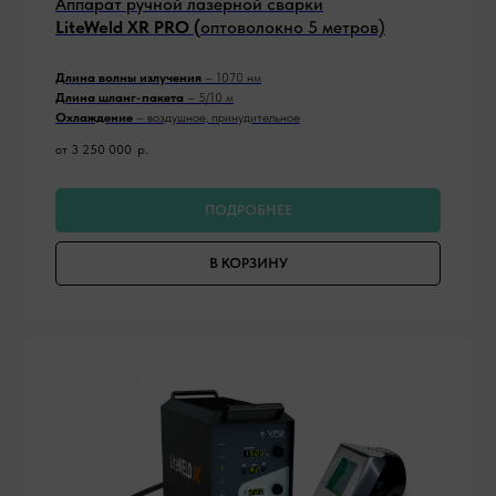
Аппарат ручной лазерной сварки
LiteWeld XR PRO (
оптоволокно 5 метров)
Длина волны излучения
– 1070 нм
Длина шланг-пакета
– 5/10 м
Охлаждение
– воздушное, принудительное
от 3 250 000
р.
ПОДРОБНЕЕ
В КОРЗИНУ