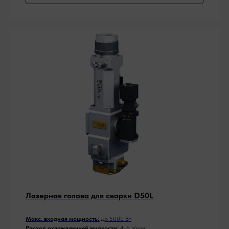
Лазерная голова для сварки D50L
Макс. входная мощность:
До 5000 Вт
Расход охлаждающей жидкости:
4-6 л/мин