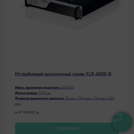
Иттербиевый волоконный лазер YLR-6000-R
Макс. выходная мощность:
6000 Вт
Длина волны:
1070 нм
Диаметр выходного волокна:
50 мкм / 100 мкм / 150 мкм / 200
мкм
от 8 130 000
р.
ПОДРОБНЕЕ