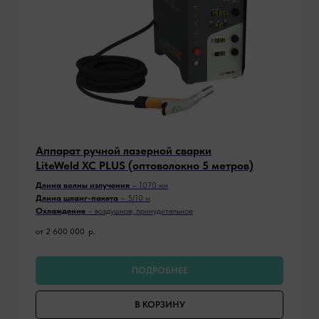
Аппарат ручной лазерной сварки
LiteWeld XC PLUS (оптоволокно 5 метров)
Длина волны излучения
– 1070 нм
Длина шланг-пакета
– 5/10 м
Охлаждение
– воздушное, принудительное
от 2 600 000
р.
ПОДРОБНЕЕ
В КОРЗИНУ