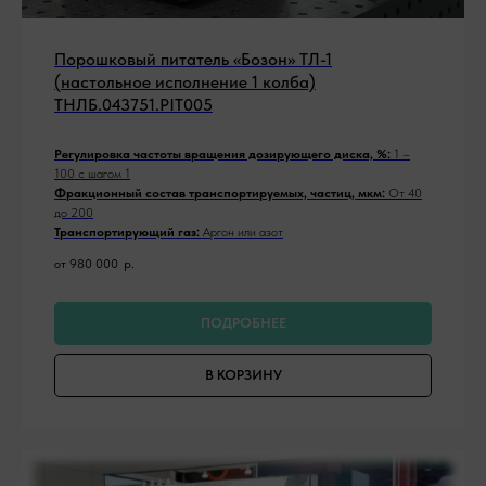
Порошковый питатель «Бозон» ТЛ-1
(настольное исполнение 1 колба)
ТНЛБ.043751.PIT005
Регулировка частоты вращения дозирующего диска, %:
1 –
100 с шагом 1
Фракционный состав транспортируемых, частиц, мкм:
От 40
до 200
Транспортирующий газ:
Аргон или азот
от 980 000
р.
ПОДРОБНЕЕ
В КОРЗИНУ