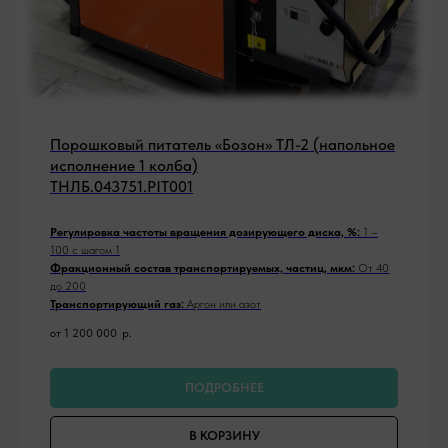
Порошковый питатель «Бозон» ТЛ-2 (напольное
исполнение 1 колба)
ТНЛБ.043751.PIT001
Регулировка частоты вращения дозирующего диска, %:
1 –
100 с шагом 1
Фракционный состав транспортируемых, частиц, мкм:
От 40
до 200
Транспортирующий газ:
Аргон или азот
от 1 200 000
р.
ПОДРОБНЕЕ
В КОРЗИНУ