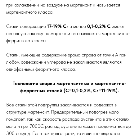
при охлаждении на воздухе на мартенсит и называется
мартенситного класса.
Стали содержащие
17-19% Cr
и менее
0,1-0,2% С
имеют
неполную закалку на мартенсит и называется мартенситно-
ферритного класса.
Стали, имеющие содержание хрома справа от точки А при
любом содержании углерода не закаливаются являются
однофазными ферритного класса.
Технология сварки мартенситных и мартенситно-
ферритных сталей (С=0,1-0,2%, Cr=11-19%).
Все стали этой подгруппы закаливаются и содержат в
структуре мартенсит. Предварительный подогрев мало
помогает, так как скорость распада аустенита в этих сталях
мала и при 7000С распад аустенита может продолжаться до
300 секунд. Если так долго греть, то излишне вырастает