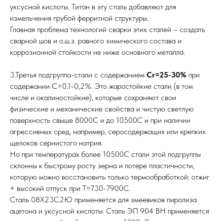
уксусной кислоты. Титан в эту сталь добавляют для
измельчения грубой ферритной структуры.
Главная проблема технологий сварки этих сталей – создать
сварной шов и о.ш.з. равного химического состава и
коррозионной стойкости не ниже основного металла.
3.Третья подгруппа-стали с содержанием
Сr=25-30%
при
содержании С=0,1-0,2%. Это жаростойкие стали (в том
числе и окалиностойкие), которые сохраняют свои
физические и механические свойства и чистую светлую
поверхность свыше 8000С и до 10500С и при наличии
агрессивных сред, например, серосодержащих или крепких
щелоков сернистого натрия.
Но при температурах более 10500С стали этой подгруппы
склонны к быстрому росту зерна и потере пластичности,
которую можно восстановить только термообработкой: отжиг
+ высокий отпуск при Т=730-7900С.
Сталь 08Х23С2Ю применяется для змеевиков пиролиза
ацетона и уксусной кислоты. Сталь ЭП 904 ВН применяется