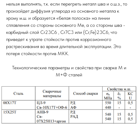
нельзя выполнять, т.к. если перегреть металл шва и о.ш.з., то
произойдет диффузия углерода из основного металла к
хрому м.ш. и образуется «белая полоска» на линии
сплавления со стороны основного Ме, а со стороны шва -
карбидный слой Cr23C6 , Cr7C3 или (Cr,Fe)23C6, что
приведет к утрате стойкости против коррозионного
растрескивания во время длительной эксплуатации. Это
потеря стойкости против МКК.
Технологические параметры и свойства при сварке М и
М+Ф сталей