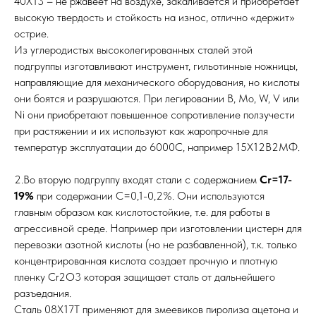
40Х13 – не ржавеет на воздухе, закаливается и приобретает
высокую твердость и стойкость на износ, отлично «держит»
острие.
Из углеродистых высоколегированных сталей этой
подгруппы изготавливают инструмент, гильотинные ножницы,
направляющие для механического оборудования, но кислоты
они боятся и разрушаются. При легировании В, Мо, W, V или
Ni они приобретают повышенное сопротивление ползучести
при растяжении и их используют как жаропрочные для
температур эксплуатации до 6000С, например 15Х12В2МФ.
2.Во вторую подгруппу входят стали с содержанием
Cr=17-
19%
при содержании С=0,1-0,2%. Они используются
главным образом как кислотостойкие, т.е. для работы в
агрессивной среде. Например при изготовлении цистерн для
перевозки азотной кислоты (но не разбавленной), т.к. только
концентрированная кислота создает прочную и плотную
пленку Cr2O3 которая защищает сталь от дальнейшего
разъедания.
Сталь 08Х17Т применяют для змеевиков пиролиза ацетона и