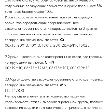
Это такие стали, у которых основой является железо, а
содержание легирующих элементов в сумме превышает 5%,
хотя чаще бывает более 10%.
В зависимости от наименования главных легирующих
элементов определяющих свариваемость все
высоколегированные стали подразделяются на 3 группы:
1.Хромистые высоколегированные стали, где главным
легирующим элементом является:
Cr
08Х13, 20Х13, 40Х13, 10Х17, 20Х12ВМБФР, 15Х28
2.Хромоникелевые высоколегированные стали, где главными
легирующими являются:
Cr+N
00Х19Н10, 08Х18Н12М3, 08Х18Н10Т, 000Х19Н10
3.Марганцовистые высоколегированные стали, где главным
легирующим элементом является:
Mn
Г13, Г17Ю3
Легирующие элементы и их количество изменяют
свариваемость сталей высоколегированной группы, поэтому
технология сварки и технологические приемы для получения