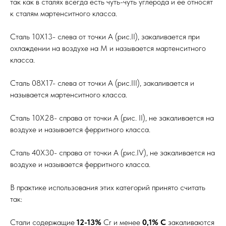
так как в сталях всегда есть чуть-чуть углерода и ее относят
к сталям мартенситного класса.
Сталь 10Х13- слева от точки А (рис.II), закаливается при
охлаждении на воздухе на М и называется мартенситного
класса.
Сталь 08Х17- слева от точки А (рис.III), закаливается и
называется мартенситного класса.
Сталь 10Х28- справа от точки А (рис. II), не закаливается на
воздухе и называется ферритного класса.
Сталь 40Х30- справа от точки А (рис.IV), не закаливается на
воздухе и называется ферритного класса.
В практике использования этих категорий принято считать
так:
Стали содержащие
12-13%
Cr и менее
0,1% С
закаливаются