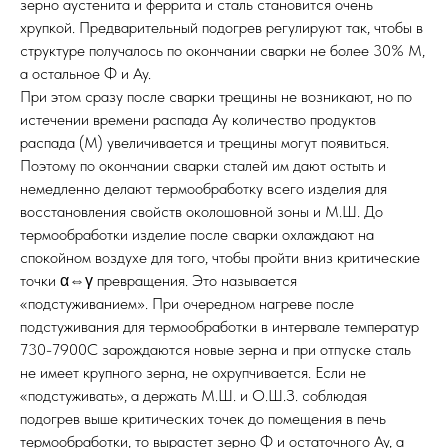
зерно аустенита и феррита и сталь становится очень
хрупкой. Предварительный подогрев регулируют так, чтобы в
структуре получалось по окончании сварки не более 30% М,
а остальное Ф и Ау.
При этом сразу после сварки трещины не возникают, но по
истечении времени распада Ау количество продуктов
распада (М) увеличивается и трещины могут появиться.
Поэтому по окончании сварки сталей им дают остыть и
немедленно делают термообработку всего изделия для
восстановления свойств околошовной зоны и М.Ш. До
термообработки изделие после сварки охлаждают на
спокойном воздухе для того, чтобы пройти вниз критические
точки α⇔γ превращения. Это называется
«подстуживанием». При очередном нагреве после
подстуживания для термообработки в интервале температур
730-7900С зарождаются новые зерна и при отпуске сталь
не имеет крупного зерна, не охрупчивается. Если не
«подстуживать», а держать М.Ш. и О.Ш.З. соблюдая
подогрев выше критических точек до помещения в печь
термообработки, то вырастет зерно Ф и остаточного Ау, а