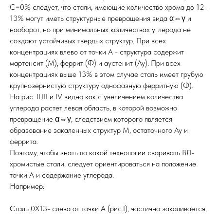
С=0% следует, что стали, имеющие количество хрома до 12-
13% могут иметь структурные превращения вида α⇔γ и
наоборот, но при минимальных количествах углерода не
создают устойчивых твердых структур. При всех
концентрациях влево от точки А - структура содержит
мартенсит (М), феррит (Ф) и аустенит (Ау). При всех
концентрациях выше 13% в этом случае сталь имеет грубую
крупнозернистую структуру однофазную ферритную (Ф).
На рис. II,III и IV видно как с увеличением количества
углерода растет левая область, в которой возможно
превращение α⇔γ, следствием которого является
образование закаленных структур М, остаточного Ау и
феррита.
Поэтому, чтобы знать по какой технологии сваривать ВЛ-
хромистые стали, следует ориентироваться на положение
точки А и содержание углерода.
Например:
Сталь 0Х13- слева от точки А (рис.I), частично закаливается,