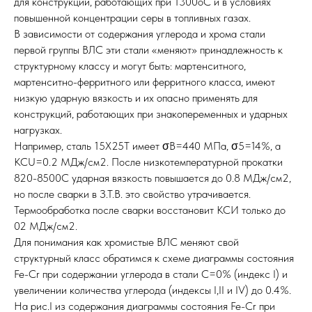
для конструкций, работающих при 1300оС и в условиях
повышенной концентрации серы в топливных газах.
В зависимости от содержания углерода и хрома стали
первой группы ВЛС эти стали «меняют» принадлежность к
структурному классу и могут быть: мартенситного,
мартенситно-ферритного или ферритного класса, имеют
низкую ударную вязкость и их опасно применять для
конструкций, работающих при знакопеременных и ударных
нагрузках.
Например, сталь 15Х25Т имеет σВ=440 МПа, σ5=14%, а
КСU=0.2 МДж/см2. После низкотемпературной прокатки
820-8500С ударная вязкость повышается до 0.8 МДж/см2,
но после сварки в З.Т.В. это свойство утрачивается.
Термообработка после сварки восстановит КСИ только до
02 МДж/см2.
Для понимания как хромистые ВЛС меняют свой
структурный класс обратимся к схеме диаграммы состояния
Fe-Cr при содержании углерода в стали С=0% (индекс I) и
увеличении количества углерода (индексы I,II и IV) до 0.4%.
На рис.I из содержания диаграммы состояния Fe-Cr при